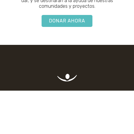
dar, y se destinarán a la ayuda de nuestras
comunidades y proyectos.
DONAR AHORA
Stichting Volunteers in Colombia, KVK (NL): 78692873
IBAN: NL24 INGB
0006216415
- RSIN: 861496954, De Smak 18 8651 CR Ijlst
info@volunteersincolombia.com